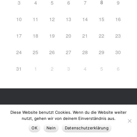
8
3
4
5
6
7
9
10
11
12
13
14
15
16
17
18
19
20
21
22
23
24
25
26
27
28
29
30
31
1
2
3
4
5
6
Datenschutzerklärung
Theme by
SiteOrigin
Diese Website benutzt Cookies. Wenn du die Website weiter
nutzt, gehen wir von deinem Einverständnis aus.
OK
Nein
Datenschutzerklärung