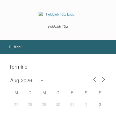
Zum
Inhalt
springen
Feldclub Tölz
Menü
Termine
M
D
M
D
F
S
S
27
28
29
30
31
1
2