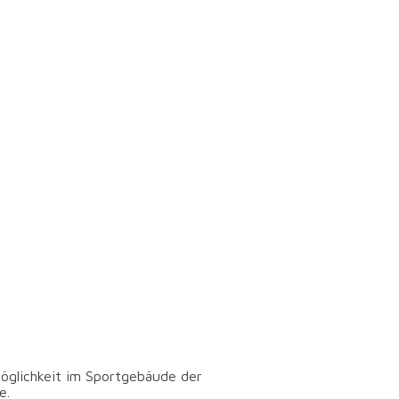
 der Flint-Kaserne
möglichkeit im Sportgebäude der
e.