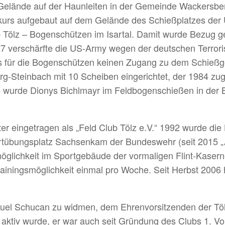
s Gelände auf der Haunleiten in der Gemeinde Wackersb
dkurs aufgebaut auf dem Gelände des Schießplatzes de
b Tölz – Bogenschützen im Isartal. Damit wurde Bezug
77 verschärfte die US-Army wegen der deutschen Terroris
s für die Bogenschützen keinen Zugang zu dem Schießg
rg-Steinbach mit 10 Scheiben eingerichtet, der 1984 zu
wurde Dionys Bichlmayr im Feldbogenschießen in der 
ter eingetragen als „Feld Club Tölz e.V.“ 1992 wurde d
tübungsplatz Sachsenkam der Bundeswehr (seit 2015 „A
möglichkeit im Sportgebäude der vormaligen Flint-Kasern
rainingsmöglichkeit einmal pro Woche. Seit Herbst 2006 
nuel Schucan zu widmen, dem Ehrenvorsitzenden der Töl
z aktiv wurde, er war auch seit Gründung des Clubs 1. V