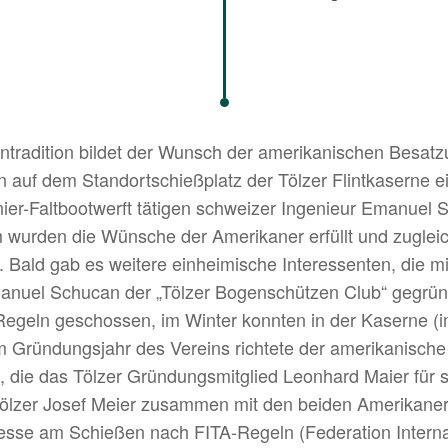
tradition bildet der Wunsch der amerikanischen Besatz
en auf dem Standortschießplatz der Tölzer Flintkaserne 
ier-Faltbootwerft tätigen schweizer Ingenieur Emanuel S
 wurden die Wünsche der Amerikaner erfüllt und zuglei
 Bald gab es weitere einheimische Interessenten, die 
Emanuel Schucan der „Tölzer Bogenschützen Club“ gegr
egeln geschossen, im Winter konnten in der Kaserne (im
 Gründungsjahr des Vereins richtete der amerikanische
, die das Tölzer Gründungsmitglied Leonhard Maier für 
lzer Josef Meier zusammen mit den beiden Amerikaner
esse am Schießen nach FITA-Regeln (Federation Internat