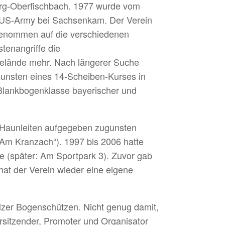
erg-Oberfischbach. 1977 wurde vom
r US-Army bei Sachsenkam. Der Verein
 genommen auf die verschiedenen
tenangriffe die
elände mehr. Nach längerer Suche
gunsten eines 14-Scheiben-Kurses in
Blankbogenklasse bayerischer und
ie Haunleiten aufgegeben zugunsten
m Kranzach“). 1997 bis 2006 hatte
e (später: Am Sportpark 3). Zuvor gab
hat der Verein wieder eine eigene
zer Bogenschützen. Nicht genug damit,
orsitzender, Promoter und Organisator