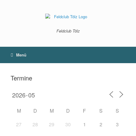
Zum
Inhalt
springen
Feldclub Tölz
Menü
Termine
M
D
M
D
F
S
S
27
28
29
30
1
2
3